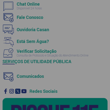
Chat Online
Disponível 24 horas
Fale Conosco
Ouvidoria Casan
Está Sem Água?
Verificar Solicitação
Consulta de Protocolo e Situação do Atendimento Online
SERVIÇOS DE UTILIDADE PÚBLICA
Comunicados
Redes Sociais