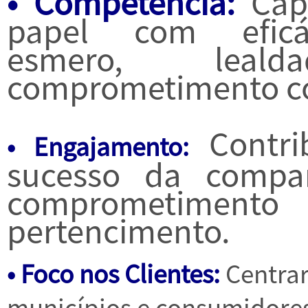
• Competência:
Capa
papel com eficác
esmero, leal
comprometimento co
Contri
• Engajamento:
sucesso da compa
comprometim
pertencimento.
• Foco nos Clientes:
Centrar
municípios e consumidores