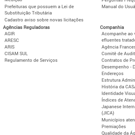
Prefeituras que possuem a Lei de
Manual do Usuá
Substituição Tributária
Cadastro aviso sobre novas licitações
Agências Reguladoras
Companhia
AGIR
Acompanhe ao v
efluentes tratad
ARESC
ARIS
Agência France
CISAM SUL
Comitê de Audit
Regulamento de Serviços
Contratos de P
Desempenho - D
Endereços
Estrutura Admini
História da CA
Identidade Visu
Índices de Aten
Japanese Intern
(JICA)
Municípios ate
Premiações
Qualidade da Á