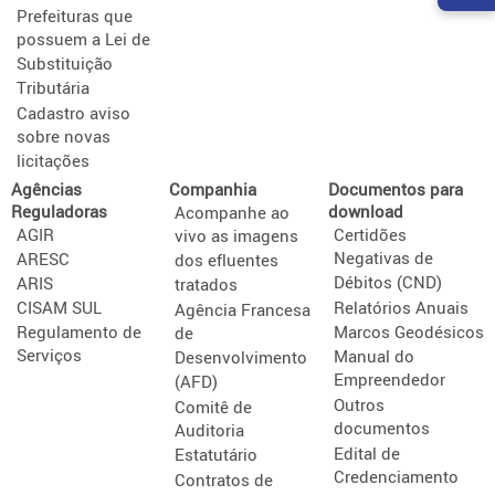
Prefeituras que
possuem a Lei de
Substituição
Tributária
Cadastro aviso
sobre novas
licitações
Agências
Companhia
Documentos para
Reguladoras
download
Acompanhe ao
AGIR
Certidões
vivo as imagens
Negativas de
ARESC
dos efluentes
Débitos (CND)
ARIS
tratados
CISAM SUL
Relatórios Anuais
Agência Francesa
Regulamento de
Marcos Geodésicos
de
Serviços
Manual do
Desenvolvimento
Empreendedor
(AFD)
Outros
Comitê de
documentos
Auditoria
Edital de
Estatutário
Credenciamento
Contratos de