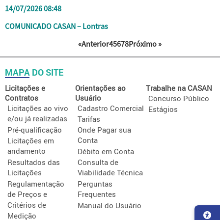
14/07/2026 08:48
COMUNICADO CASAN – Lontras
«Anterior
4
5
6
7
8
Próximo »
MAPA DO SITE
Licitações e
Orientações ao
Trabalhe na CASAN
Contratos
Usuário
Concurso Público
Licitações ao vivo
Cadastro Comercial
Estágios
e/ou já realizadas
Tarifas
Pré-qualificação
Onde Pagar sua
Conta
Licitações em
andamento
Débito em Conta
Resultados das
Consulta de
Licitações
Viabilidade Técnica
Regulamentação
Perguntas
de Preços e
Frequentes
Critérios de
Manual do Usuário
Medição