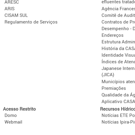
efluentes tratad
ARESC
ARIS
Agência France
CISAM SUL
Comitê de Audit
Regulamento de Serviços
Contratos de P
Desempenho - D
Endereços
Estrutura Admini
História da CA
Identidade Visu
Índices de Aten
Japanese Intern
(JICA)
Municípios ate
Premiações
Qualidade da Á
Aplicativo CAS
Acesso Restrito
Recursos Hídric
Domo
Notícias ETE Po
Webmail
Notícias Ipira-Pi