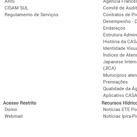
ARIS
Agência France
CISAM SUL
Comitê de Audit
Regulamento de Serviços
Contratos de P
Desempenho - D
Endereços
Estrutura Admini
História da CA
Identidade Visu
Índices de Aten
Japanese Intern
(JICA)
Municípios ate
Premiações
Qualidade da Á
Aplicativo CAS
Acesso Restrito
Recursos Hídric
Domo
Notícias ETE Po
Webmail
Notícias Ipira-Pi