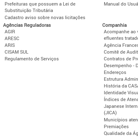
Prefeituras que possuem a Lei de
Manual do Usuá
Substituição Tributária
Cadastro aviso sobre novas licitações
Agências Reguladoras
Companhia
AGIR
Acompanhe ao v
efluentes tratad
ARESC
ARIS
Agência France
CISAM SUL
Comitê de Audit
Regulamento de Serviços
Contratos de P
Desempenho - D
Endereços
Estrutura Admini
História da CA
Identidade Visu
Índices de Aten
Japanese Intern
(JICA)
Municípios ate
Premiações
Qualidade da Á