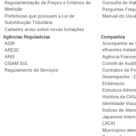
Regulamentação de Preços e Critérios de
Consulta de Via
Medição
Perguntas Freq
Prefeituras que possuem a Lei de
Manual do Usuá
Substituição Tributária
Cadastro aviso sobre novas licitações
Agências Reguladoras
Companhia
AGIR
Acompanhe ao v
efluentes tratad
ARESC
ARIS
Agência France
CISAM SUL
Comitê de Audit
Regulamento de Serviços
Contratos de P
Desempenho - D
Endereços
Estrutura Admini
História da CA
Identidade Visu
Índices de Aten
Japanese Intern
(JICA)
Municípios ate