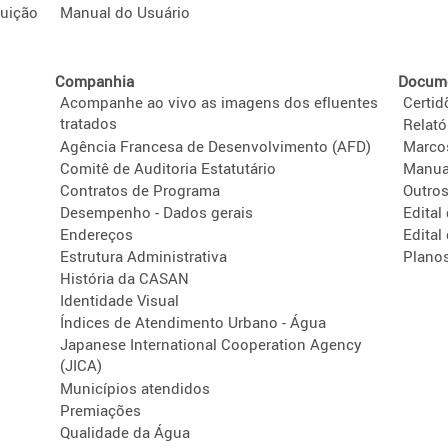
tuição
Manual do Usuário
Companhia
Docume
Acompanhe ao vivo as imagens dos efluentes
Certid
tratados
Relató
Agência Francesa de Desenvolvimento (AFD)
Marco
Comitê de Auditoria Estatutário
Manua
Contratos de Programa
Outro
Desempenho - Dados gerais
Edital
Endereços
Edital
Estrutura Administrativa
Plano
História da CASAN
Identidade Visual
Índices de Atendimento Urbano - Água
Japanese International Cooperation Agency
(JICA)
Municípios atendidos
Premiações
Qualidade da Água