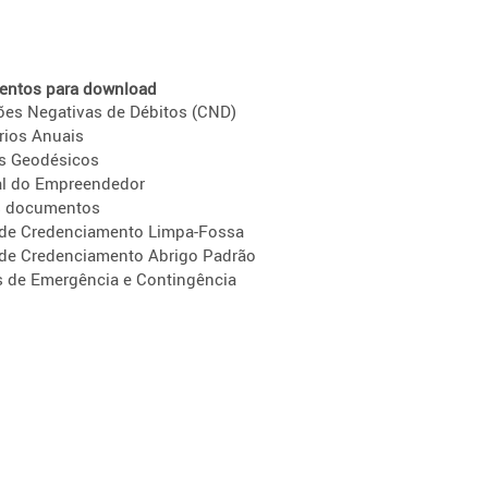
ntos para download
ões Negativas de Débitos (CND)
rios Anuais
s Geodésicos
l do Empreendedor
s documentos
 de Credenciamento Limpa-Fossa
 de Credenciamento Abrigo Padrão
s de Emergência e Contingência