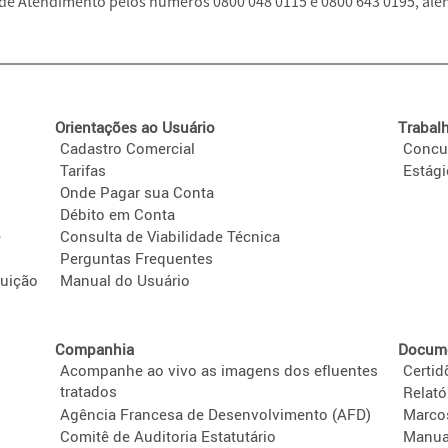
de Atendimento pelos números 0800 048 0115 e 0800 643 0195, alé
Orientações ao Usuário
Trabal
Cadastro Comercial
Concu
Tarifas
Estág
Onde Pagar sua Conta
Débito em Conta
e
Consulta de Viabilidade Técnica
Perguntas Frequentes
tuição
Manual do Usuário
Companhia
Docume
Acompanhe ao vivo as imagens dos efluentes
Certid
tratados
Relató
Agência Francesa de Desenvolvimento (AFD)
Marco
Comitê de Auditoria Estatutário
Manua