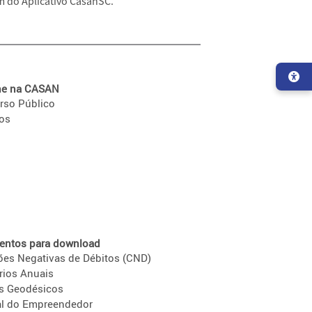
m do Aplicativo CasanSC.
he na CASAN
rso Público
ios
ntos para download
ões Negativas de Débitos (CND)
rios Anuais
s Geodésicos
l do Empreendedor