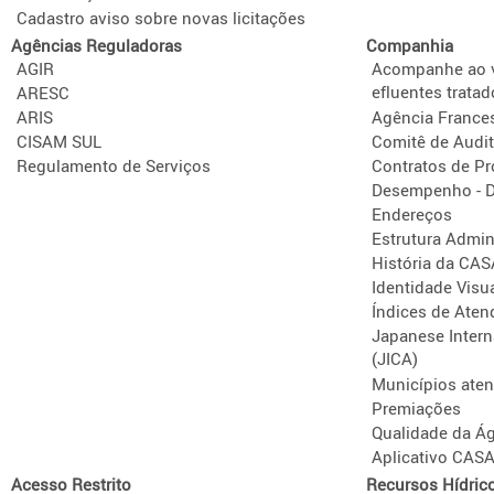
Cadastro aviso sobre novas licitações
Agências Reguladoras
Companhia
AGIR
Acompanhe ao v
efluentes tratad
ARESC
ARIS
Agência France
CISAM SUL
Comitê de Audit
Regulamento de Serviços
Contratos de P
Desempenho - D
Endereços
Estrutura Admini
História da CA
Identidade Visu
Índices de Aten
Japanese Intern
(JICA)
Municípios ate
Premiações
Qualidade da Á
Aplicativo CAS
Acesso Restrito
Recursos Hídric