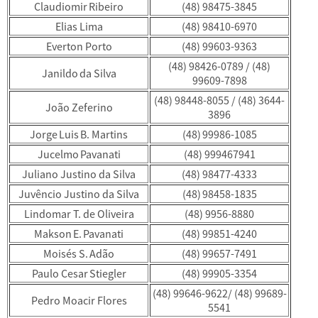
Claudiomir Ribeiro
(48) 98475-3845
Elias Lima
(48) 98410-6970
Everton Porto
(48) 99603-9363
(48) 98426-0789 / (48)
Janildo da Silva
99609-7898
(48) 98448-8055 / (48) 3644-
João Zeferino
3896
Jorge Luis B. Martins
(48) 99986-1085
Jucelmo Pavanati
(48) 999467941
Juliano Justino da Silva
(48) 98477-4333
Juvêncio Justino da Silva
(48) 98458-1835
Lindomar T. de Oliveira
(48) 9956-8880
Makson E. Pavanati
(48) 99851-4240
Moisés S. Adão
(48) 99657-7491
Paulo Cesar Stiegler
(48) 99905-3354
(48) 99646-9622/ (48) 99689-
Pedro Moacir Flores
5541