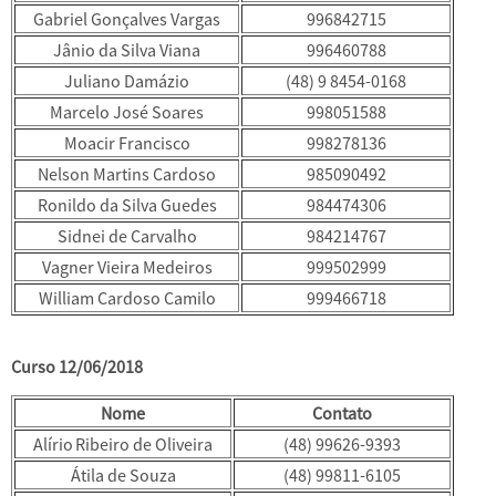
Gabriel Gonçalves Vargas
996842715
Jânio da Silva Viana
996460788
Juliano Damázio
(48) 9 8454-0168
Marcelo José Soares
998051588
Moacir Francisco
998278136
Nelson Martins Cardoso
985090492
Ronildo da Silva Guedes
984474306
Sidnei de Carvalho
984214767
Vagner Vieira Medeiros
999502999
William Cardoso Camilo
999466718
Curso 12/06/2018
Nome
Contato
Alírio Ribeiro de Oliveira
(48) 99626-9393
Átila de Souza
(48) 99811-6105