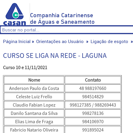
Companhia Catarinense
de Águas e Saneamento
Página Inicial
»
Orientações ao Usuário
»
Ligação de esgoto
REDE - LAGUNA
CURSO SE LIGA NA REDE - LAGUNA
Curso 10 e 11/11/2021
Nome
Contato
Anderson Paulo da Costa
48 988197660
Celeste Luiz Frello
984514829
Claudio Fabian Lopez
998127385 / 988269443
Danilo Santana da Silva
998278136
Elias Lima de Fraga
984106970
Fabricio Natario Oliveira
991895024