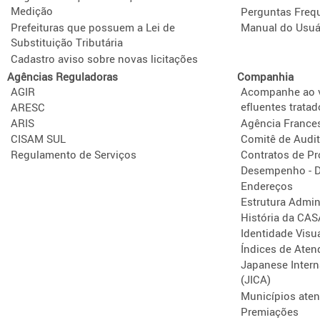
Medição
Perguntas Freq
Prefeituras que possuem a Lei de
Manual do Usuá
Substituição Tributária
Cadastro aviso sobre novas licitações
Agências Reguladoras
Companhia
AGIR
Acompanhe ao v
efluentes tratad
ARESC
ARIS
Agência France
CISAM SUL
Comitê de Audit
Regulamento de Serviços
Contratos de P
Desempenho - D
Endereços
Estrutura Admini
História da CA
Identidade Visu
Índices de Aten
Japanese Intern
(JICA)
Municípios ate
Premiações